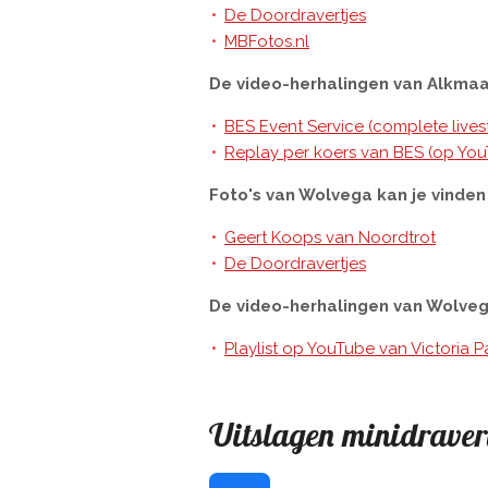
De Doordravertjes
MBFotos.nl
De video-herhalingen van Alkmaar
BES Event Service (complete lives
Replay per koers van BES (op Yo
Foto's van Wolvega kan je vinden
Geert Koops van Noordtrot
De Doordravertjes
De video-herhalingen van Wolvega 
Playlist op YouTube van Victoria 
Uitslagen minidraver