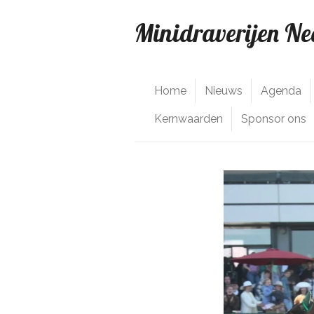
Ga
Minidraverijen N
direct
naar
de
hoofdinhoud
Home
Nieuws
Agenda
Kernwaarden
Sponsor ons