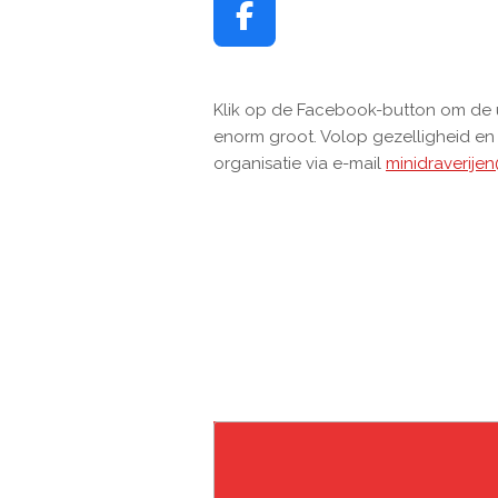
F
a
c
Klik op de Facebook-button om de u
e
enorm groot. Volop gezelligheid en 
b
organisatie via e-mail
minidraverije
o
o
k