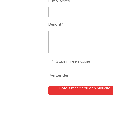
E-mailadres *
Bericht *
Stuur mij een kopie
Verzenden
Foto's met dank aan Mariëlle