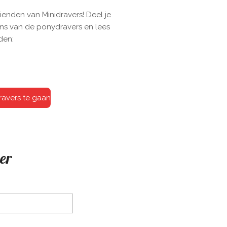
enden van Minidravers! Deel je
ns van de ponydravers en lees
den:
dravers te gaan
er