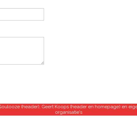
 Goulooze (header), Geert Koops (header en homepage) en eige
organisatie's