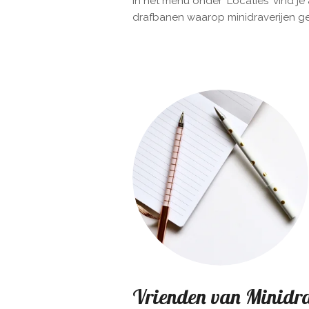
In het menu onder 'Locaties' vind j
drafbanen waarop minidraverijen g
Vrienden van Minidra