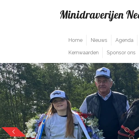
Ga
Minidraverijen N
direct
naar
de
hoofdinhoud
Home
Nieuws
Agenda
Kernwaarden
Sponsor ons