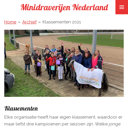
Minidraverijen Nederland
Ga
direct
naar
Home
»
Archief
»
Klassementen 2021
de
hoofdinhoud
Klassementen
Elke organisatie heeft haar eigen klassement, waardoor er
maar liefst drie kampioenen per seizoen zijn. Welke jonge